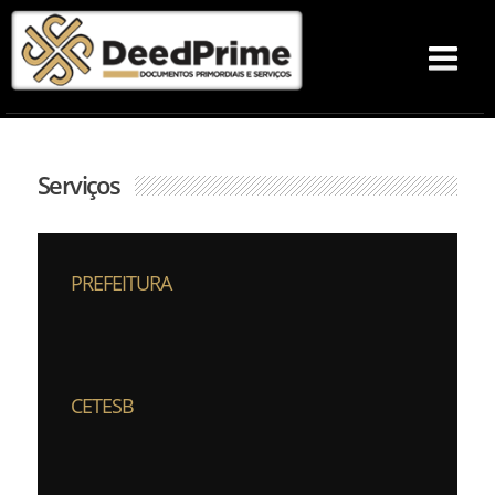
Serviços
PREFEITURA
CETESB